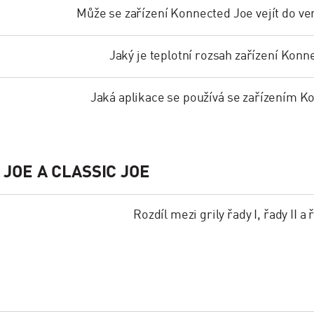
Může se zařízení Konnected Joe vejít do v
Jaký je teplotní rozsah zařízení Kon
Jaká aplikace se používá se zařízením K
 JOE A CLASSIC JOE
Rozdíl mezi grily řady I, řady II a ř