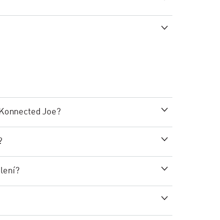
lí Konnected Joe?
?
alení?