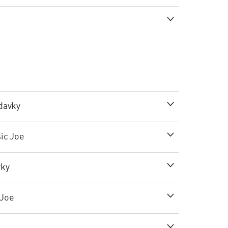
adavky
sic Joe
vky
 Joe