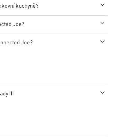
enkovní kuchyně?
nected Joe?
onnected Joe?
ady III