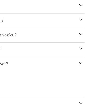
r?
e vozíku?
?
ovat?