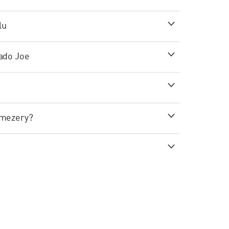
lu
ado Joe
 mezery?