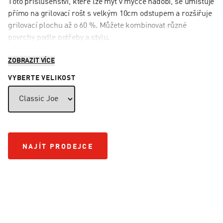
Toto příslušenství, které lze mýt v myčce nádobí, se umisťuje
přímo na grilovací rošt s velkým 10cm odstupem a rozšiřuje
grilovací plochu až o 60 %. Můžete kombinovat různé
povrchy podle potřeby a stylu.
ZOBRAZIT VÍCE
VYBERTE VELIKOST
NAJÍT PRODEJCE
NAJÍT PRODEJCE