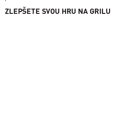
ZLEPŠETE SVOU HRU NA GRILU
Sada košů Kamado Joe JoeTisserie™