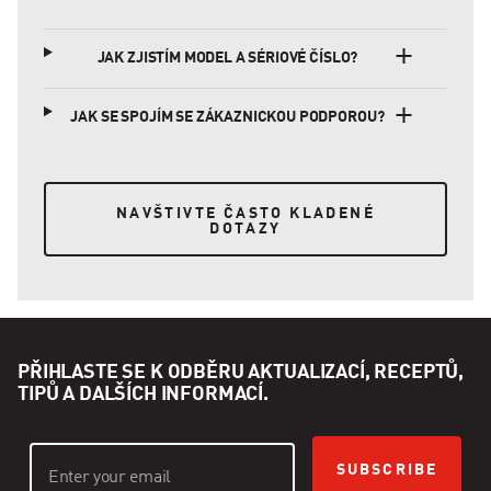
JAK ZJISTÍM MODEL A SÉRIOVÉ ČÍSLO?
JAK SE SPOJÍM SE ZÁKAZNICKOU PODPOROU?
NAVŠTIVTE ČASTO KLADENÉ DOTAZY
NAVŠTIVTE ČASTO KLADENÉ
DOTAZY
PŘIHLASTE SE K ODBĚRU AKTUALIZACÍ, RECEPTŮ,
TIPŮ A DALŠÍCH INFORMACÍ.
SUBSCRIBE