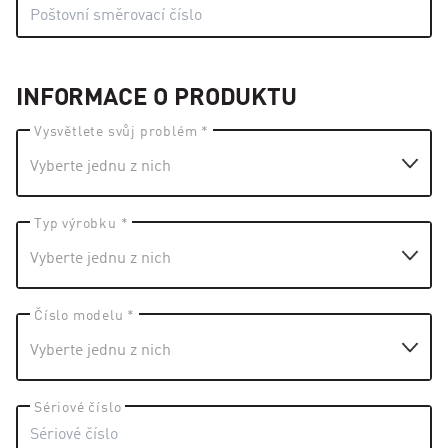
INFORMACE O PRODUKTU
Vysvětlete svůj problém *
Typ výrobku *
Číslo modelu *
Sériové číslo