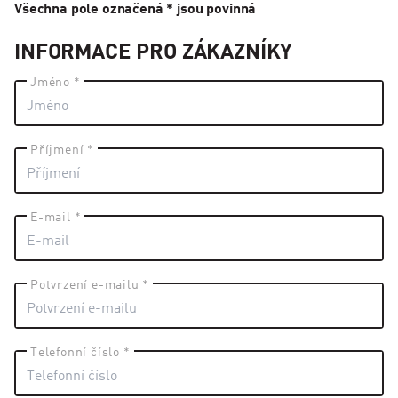
Všechna pole označená * jsou povinná
INFORMACE PRO ZÁKAZNÍKY
Jméno *
Příjmení *
E-mail *
Potvrzení e-mailu *
Telefonní číslo *