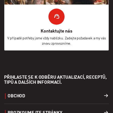
Kontaktujte nás
V případě potřeby jsme vždy nablízku. Zadejte požadavek a my vás
znovu zprovozníme.
PŘIHLASTE SE K ODBĚRU AKTUALIZACÍ, RECEPTŮ,
TIPŮ A DALŠÍCH INFORMACÍ.
OBCHOD
Grily
PROZKOUMEJTE STRÁNKY