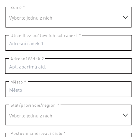
Země *
Ulice (bez poštovních schránek) *
Adresní řádek 2
Město *
Stát/provincie/region *
Poštovní směrovací číslo *