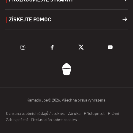
Příslušenství
Vyhledání prodejce
ZÍSKEJTE POMOC
Palivo
Prozkoumat grily
Podpora
Prozkoumejte řadu Kamado
Registrace produktu
ČASTO KLADENÉ DOTAZY
Kontaktujte nás
Kamado Joe© 2026. Všechna práva vyhrazena.
Aplikace Kamado Joe
Ochrana osobních údajů / cookies
Záruka
Přístupnost
Právní
Žádost prodejce
Zabezpečení
Declaración sobre cookies