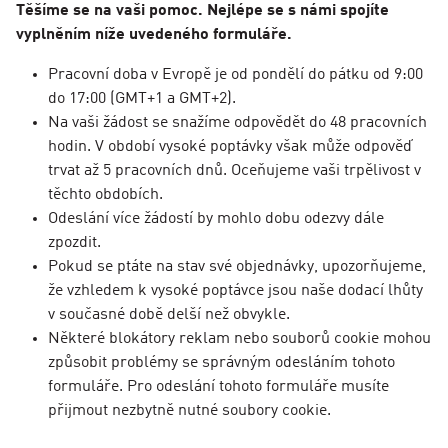
Těšíme se na vaši pomoc. Nejlépe se s námi spojíte
vyplněním níže uvedeného formuláře.
Pracovní doba v Evropě je od pondělí do pátku od 9:00
do 17:00 (GMT+1 a GMT+2).
Na vaši žádost se snažíme odpovědět do 48 pracovních
hodin. V období vysoké poptávky však může odpověď
trvat až 5 pracovních dnů. Oceňujeme vaši trpělivost v
těchto obdobích.
Odeslání více žádostí by mohlo dobu odezvy dále
zpozdit.
Pokud se ptáte na stav své objednávky, upozorňujeme,
že vzhledem k vysoké poptávce jsou naše dodací lhůty
v současné době delší než obvykle.
Některé blokátory reklam nebo souborů cookie mohou
způsobit problémy se správným odesláním tohoto
formuláře. Pro odeslání tohoto formuláře musíte
přijmout nezbytně nutné soubory cookie.