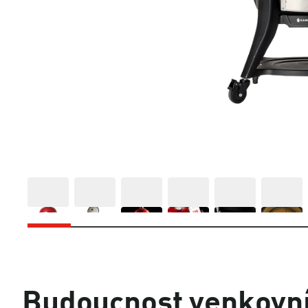
Budoucnost venkovní