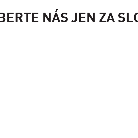
BERTE NÁS JEN ZA SL
"Pánev Classic II má vynikající schopnost
udržet teplo a reagovat a velmi dobře si vedla
při vaření při nízkých i vysokých teplotách."
JÍDLO A VÍNO