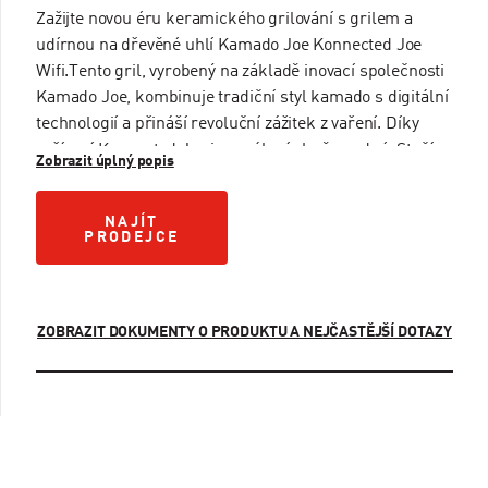
Zažijte novou éru keramického grilování s grilem a
udírnou na dřevěné uhlí Kamado Joe Konnected Joe
Wifi.Tento gril, vyrobený na základě inovací společnosti
Kamado Joe, kombinuje tradiční styl kamado s digitální
technologií a přináší revoluční zážitek z vaření. Díky
zařízení Konnected Joe je zapálení ohně snadné. Stačí
Zobrazit úplný popis
stisknout tlačítko automatického zapalování (AFS),
abyste zapálili dřevěné uhlí, nastavit požadovanou
NAJÍT PRODEJCE
NAJÍT
teplotu vaření pomocí digitální Kontrol Board nebo
PRODEJCE
aplikace Kamado Joe a zbytek nechat na Kontrol Fan.
Díky více funkcím grilování vám Konnected Joe umožní
vychutnat si grilování a uzení na Kamado podle vašich
představ. Režim automatického vaření poskytuje plnou
ZOBRAZIT DOKUMENTY O PRODUKTU A NEJČASTĚJŠÍ DOTAZY
digitální kontrolu, nebo vyzkoušejte režim Classic pro
tradiční zážitek z grilování na Kamadu. Naservírujte si
dobrodružství při každém jídle s grilem Konnected Joe
by Kamado Joe.