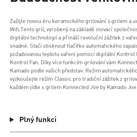
Zažijte novou éru keramického grilování s grilem a
Wifi.Tento gril, vyrobený na základě inovací společn
digitální technologií a přináší revoluční zážitek z va
snadné. Stačí stisknout tlačítko automatického zapalov
požadovanou teplotu vaření pomocí digitální Kontrol
Kontrol Fan. Díky více funkcím grilování vám Konnect
Kamado podle vašich představ. Režim automatického v
vyzkoušejte režim Classic pro tradiční zážitek z gril
každém jídle s grilem Konnected Joe by Kamado Joe
Plný funkcí