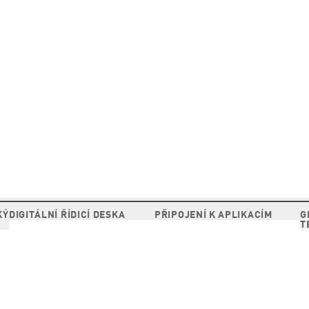
KÝ
DIGITÁLNÍ ŘÍDICÍ DESKA
PŘIPOJENÍ K APLIKACÍM
G
T