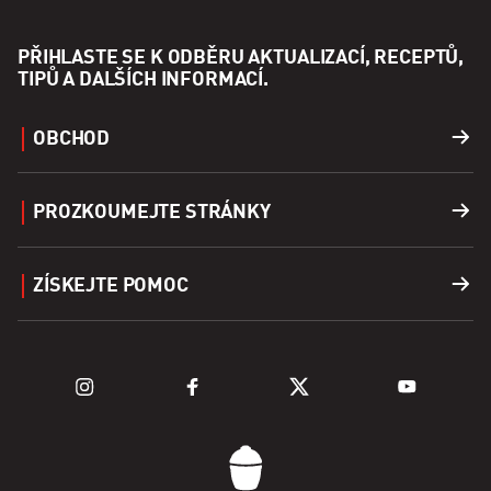
PŘIHLASTE SE K ODBĚRU AKTUALIZACÍ, RECEPTŮ,
TIPŮ A DALŠÍCH INFORMACÍ.
OBCHOD
Grily
PROZKOUMEJTE STRÁNKY
Příslušenství
Vyhledání prodejce
ZÍSKEJTE POMOC
Palivo
Prozkoumat grily
Podpora
Prozkoumejte řadu Kamado
Registrace produktu
ČASTO KLADENÉ DOTAZY