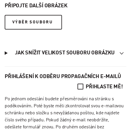
PŘIPOJTE DALŠÍ OBRÁZEK
VÝBĚR SOUBORU
JAK SNÍŽIT VELIKOST SOUBORU OBRÁZKU
PŘIHLÁŠENÍ K ODBĚRU PROPAGAČNÍCH E-MAILŮ
PŘIHLASTE MĚ!
Po jednom odeslání budete přesměrováni na stránku s
poděkováním. Poté byste měli zkontrolovat svou e-mailovou
schránku nebo složku s nevyžádanou poštou, kde najdete
číslo svého případu. Pokud žádný e-mail neobdržíte,
odešlete formulář znovu. Po druhém odeslání bez