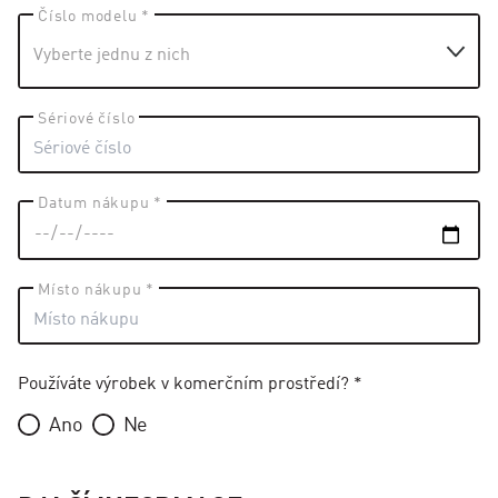
Číslo modelu *
Sériové číslo
Datum nákupu *
Místo nákupu *
Používáte výrobek v komerčním prostředí? *
Ano
Ne