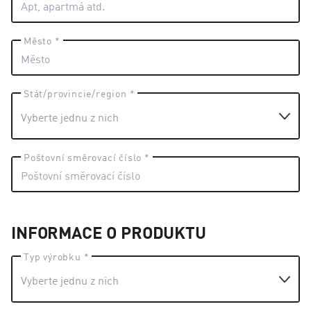
Město *
Stát/provincie/region *
Poštovní směrovací číslo *
INFORMACE O PRODUKTU
Typ výrobku *