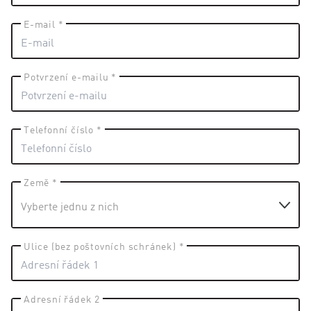
E-mail *
Potvrzení e-mailu *
Telefonní číslo *
Země *
Ulice (bez poštovních schránek) *
Adresní řádek 2