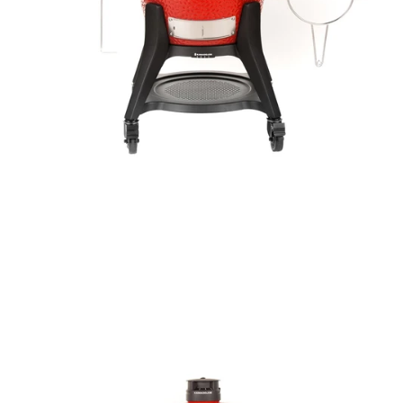
BIG JOE™ GRILL - SERIE III
2.999,00 €