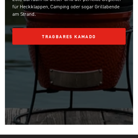
für Heckklappen, Camping oder sogar Grillabende
am Strand.
TRAGBARES KAMADO
TRAGBARES KAMADO