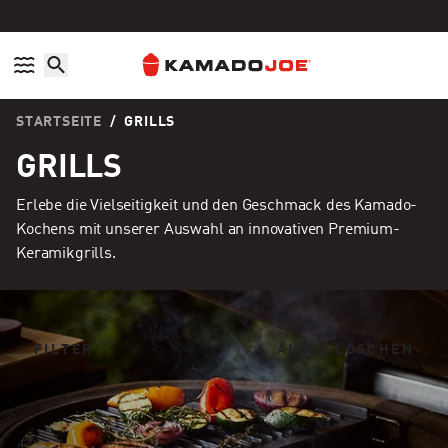
Direkt zum Inhalt
Politik der Zugänglichkeit
STARTSEITE
/
GRILLS
GRILLS
Erlebe die Vielseitigkeit und den Geschmack des Kamado-
Kochens mit unserer Auswahl an innovativen Premium-
Keramikgrills.
FILTER
ALLES LÖSCHEN
Big Joe™ Konnected Joe™ Digitaler Holzkohlegrill und Smok