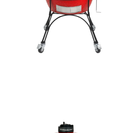
JOE JR™ MIT GUSSEISERNEM STÄNDER
599,00 €