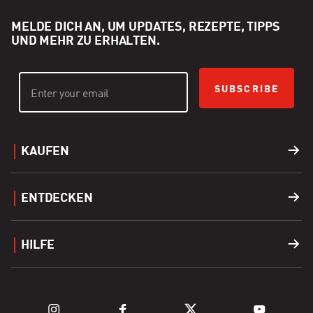
MELDE DICH AN, UM UPDATES, REZEPTE, TIPPS
UND MEHR ZU ERHALTEN.
SUBSCRIBE
KAUFEN
Grills
ENTDECKEN
Zubehör
Händler finden
HILFE
Brennstoff
Grills Entdecken
Kundendienst