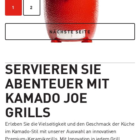
1
2
1
2
NÄCHSTE SEITE
NÄCHSTE SEITE
SERVIEREN SIE
ABENTEUER MIT
KAMADO JOE
GRILLS
Erleben Sie die Vielseitigkeit und den Geschmack der Küche
im Kamado-Stil mit unserer Auswahl an innovativen
Premium-Keramikgrills. Mit Innovation in jedem Grill