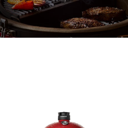
BIG JOE™ KONNECTED JOE™ DIGITALER
HOLZKOHLEGRILL UND SMOKER
2.899,00 €