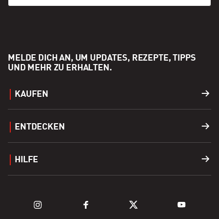
MELDE DICH AN, UM UPDATES, REZEPTE, TIPPS
UND MEHR ZU ERHALTEN.
KAUFEN
Grills
ENTDECKEN
Zubehör
Händler finden
HILFE
Brennstoff
Grills Entdecken
Kundendienst
Kamado Series Entdecken
Produktregistrierung