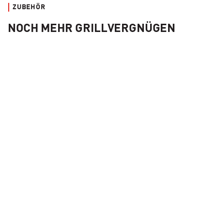
ZUBEHÖR
NOCH MEHR GRILLVERGNÜGEN
Kamado Joe JoeTisserie™-Korb-Kit