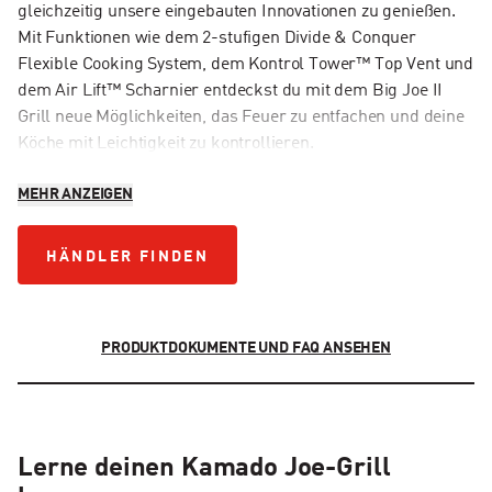
gleichzeitig unsere eingebauten Innovationen zu genießen.
Mit Funktionen wie dem 2-stufigen Divide & Conquer
Flexible Cooking System, dem Kontrol Tower™ Top Vent und
dem Air Lift™ Scharnier entdeckst du mit dem Big Joe II
Grill neue Möglichkeiten, das Feuer zu entfachen und deine
Köche mit Leichtigkeit zu kontrollieren.
MEHR ANZEIGEN
HÄNDLER FINDEN
HÄNDLER FINDEN
PRODUKTDOKUMENTE UND FAQ ANSEHEN
Lerne deinen Kamado Joe-Grill