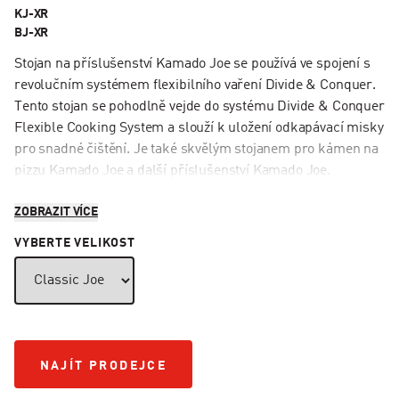
KJ-XR
BJ-XR
Stojan na příslušenství Kamado Joe se používá ve spojení s
revolučním systémem flexibilního vaření Divide & Conquer.
Tento stojan se pohodlně vejde do systému Divide & Conquer
Flexible Cooking System a slouží k uložení odkapávací misky
pro snadné čištění. Je také skvělým stojanem pro kámen na
pizzu Kamado Joe a další příslušenství Kamado Joe.
ZOBRAZIT VÍCE
VYBERTE VELIKOST
NAJÍT PRODEJCE
NAJÍT PRODEJCE