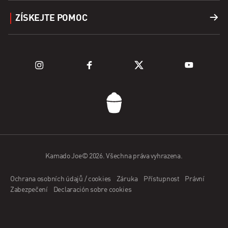
Příslušenství
Vyhledání prodejce
ZÍSKEJTE POMOC
Palivo
Prozkoumat grily
Podpora
Prozkoumejte řadu Kamado
Registrace produktu
ČASTO KLADENÉ DOTAZY
Kontaktujte nás
Kamado Joe© 2026. Všechna práva vyhrazena.
Aplikace Kamado Joe
Ochrana osobních údajů / cookies
Záruka
Přístupnost
Právní
Žádost prodejce
Zabezpečení
Declaración sobre cookies
Staňte se velvyslancem