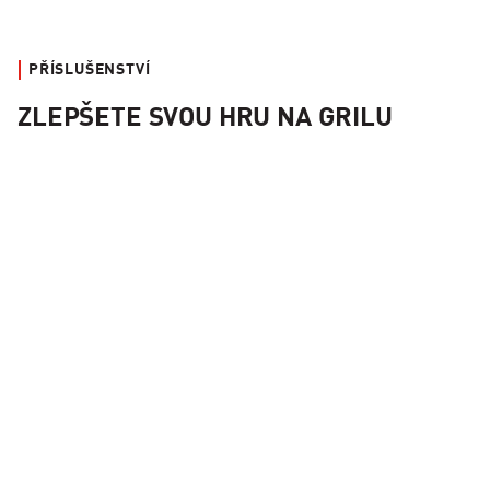
PŘÍSLUŠENSTVÍ
ZLEPŠETE SVOU HRU NA GRILU
Sada košů Kamado Joe JoeTisserie™