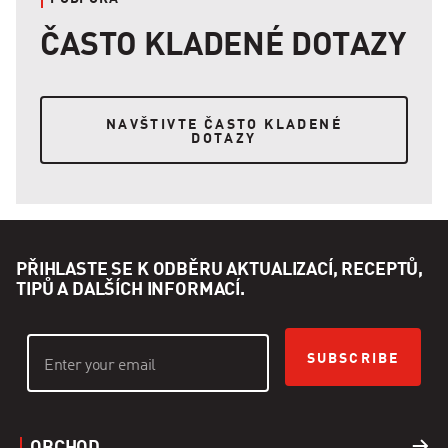
ČASTO KLADENÉ DOTAZY
NAVŠTIVTE ČASTO KLADENÉ DOTAZY
NAVŠTIVTE ČASTO KLADENÉ
DOTAZY
PŘIHLASTE SE K ODBĚRU AKTUALIZACÍ, RECEPTŮ,
TIPŮ A DALŠÍCH INFORMACÍ.
SUBSCRIBE
OBCHOD