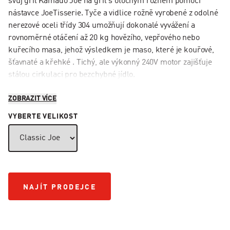
svůj gril Kamado Joe na gril s otočným rožněm pomocí
nástavce JoeTisserie. Tyče a vidlice rožně vyrobené z odolné
nerezové oceli třídy 304 umožňují dokonalé vyvážení a
rovnoměrné otáčení až 20 kg hovězího, vepřového nebo
kuřecího masa, jehož výsledkem je maso, které je kouřové,
šťavnaté a křehké . Tichý, ale výkonný 240V motor zajišťuje
stálou cirkulaci pro bezchybné jídlo.
ZOBRAZIT VÍCE
VYBERTE VELIKOST
NAJÍT PRODEJCE
NAJÍT PRODEJCE