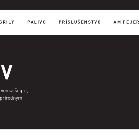
GRILY
PALIVO
PRÍSLUŠENSTVO
AM FEUE
OV
vonkajší gril,
 prírodnými