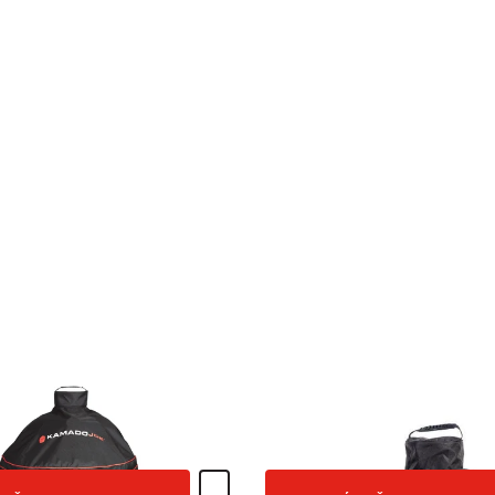
l Kamado Joe Heavy-Duty
Kryt kupoly Kamado Joe
RIL KAMADO JOE HEAVY-
KRYT KUPOLY KAMADO J
59,99 €
GO TO PRODUCT PAGE FOR THE