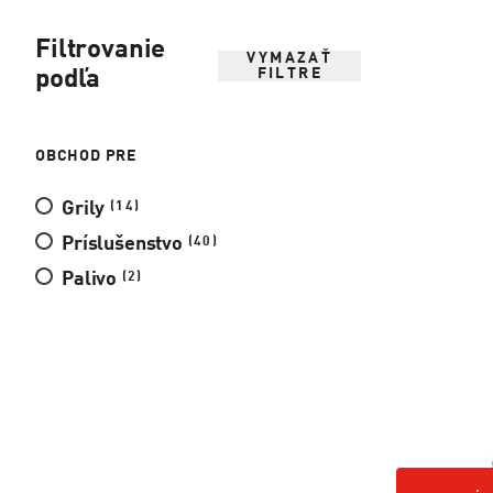
Filtrovanie
Obal na gri
VYMAZAŤ
FILTRE
podľa
OBCHOD PRE
Grily
(14)
Príslušenstvo
(40)
Palivo
(2)
OBAL NA G
DUTY
79,99 €