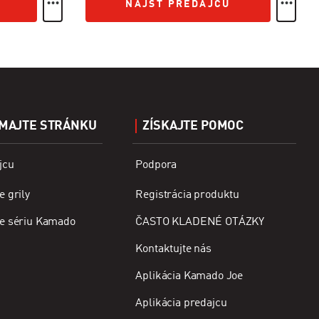
NÁJSŤ PREDAJCU
NÁJSŤ PREDAJCU
MAJTE STRÁNKU
ZÍSKAJTE POMOC
jcu
Podpora
 grily
Registrácia produktu
e sériu Kamado
ČASTO KLADENÉ OTÁZKY
Kontaktujte nás
Aplikácia Kamado Joe
Aplikácia predajcu