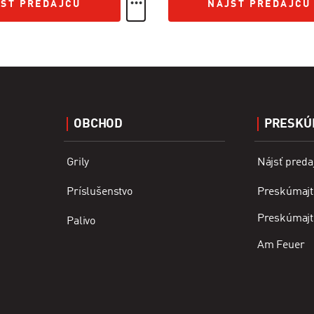
SŤ PREDAJCU
NÁJSŤ PREDAJCU
SŤ PREDAJCU
NÁJSŤ PREDAJCU
OBCHOD
PRESKÚ
Grily
Nájsť preda
Príslušenstvo
Preskúmajte
Preskúmajt
Palivo
Am Feuer