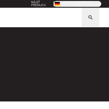
NÁJSŤ
Nemecko (EUR
PREDAJCU
€)
R