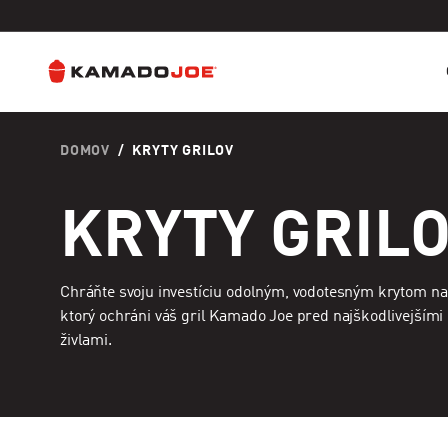
Prejsť na obsah
Politika prístupnosti
DOMOV
/
KRYTY GRILOV
KRYTY GRIL
Chráňte svoju investíciu odolným, vodotesným krytom na 
ktorý ochráni váš gril Kamado Joe pred najškodlivejšími
živlami.