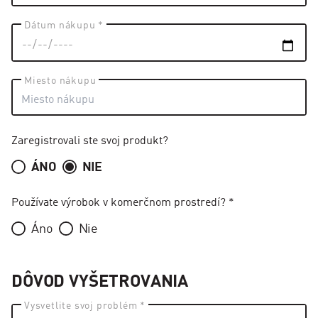
Dátum nákupu *
Miesto nákupu
Zaregistrovali ste svoj produkt?
ÁNO
NIE
Používate výrobok v komerčnom prostredí? *
Áno
Nie
DÔVOD VYŠETROVANIA
Vysvetlite svoj problém *