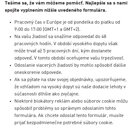
Tešíme sa, že vám môžeme pomôcť. Najlepšie sa s nami
spojíte vyplnením nižšie uvedeného formulára.
Pracovný čas v Európe je od pondelka do piatku od
9:00 do 17:00 (GMT+1 a GMT+2).
Na vašu žiadosť sa snažíme odpovedať do 48
pracovných hodín. V období vysokého dopytu však
môže trvať až 5 pracovných dní, kým dostanete
odpoveď. V tomto období oceňujeme vašu trpezlivosť.
Odoslanie viacerých žiadostí by mohlo spôsobiť ďalšie
oneskorenie odpovede.
Ak sa pýtate na stav svojej objednávky, upozorňujeme,
že vzhľadom na vysoký dopyt sú naše dodacie lehoty v
súčasnosti dlhšie ako zvyčajne.
Niektoré blokátory reklám alebo súborov cookie môžu
spôsobiť problémy so správnym odoslaním tohto
formulára. Ak chcete odoslať tento formulár, musíte
prijať bezpodmienečne potrebné súbory cookie.