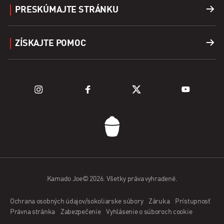
PRESKÚMAJTE STRÁNKU
Príslušenstvo
Nájsť predajcu
ZÍSKAJTE POMOC
Palivo
Preskúmajte grily
Podpora
Preskúmajte sériu Kamado
Registrácia produktu
Am Feuer
ČASTO KLADENÉ OTÁZKY
Kontaktujte nás
Kamado Joe© 2026. Všetky práva vyhradené.
Aplikácia Kamado Joe
Ochrana osobných údajov/sokoliarske súbory
Záruka
Prístupnosť
Aplikácia predajcu
Právna stránka
Zabezpečenie
Vyhlásenie o súboroch cookie