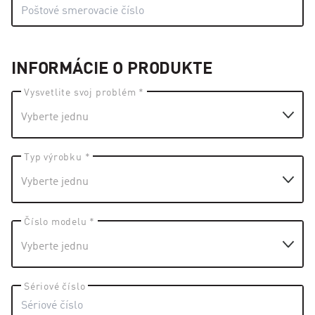
INFORMÁCIE O PRODUKTE
Vysvetlite svoj problém *
Typ výrobku *
Číslo modelu *
Sériové číslo