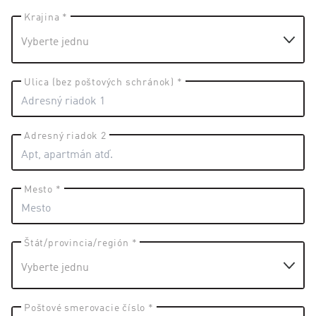
Krajina *
Ulica (bez poštových schránok) *
Adresný riadok 2
Mesto *
Štát/provincia/región *
Poštové smerovacie číslo *