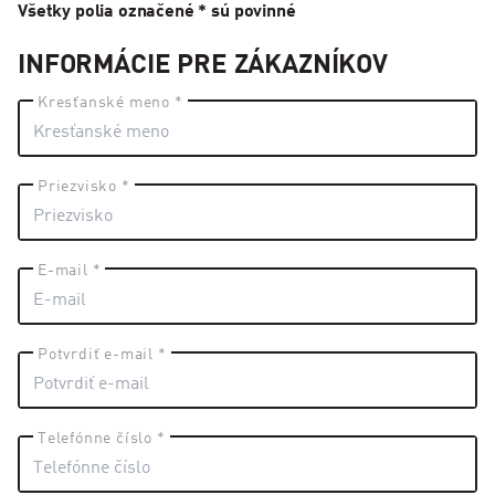
Všetky polia označené * sú povinné
INFORMÁCIE PRE ZÁKAZNÍKOV
Kresťanské meno *
Priezvisko *
E-mail *
Potvrdiť e-mail *
Telefónne číslo *