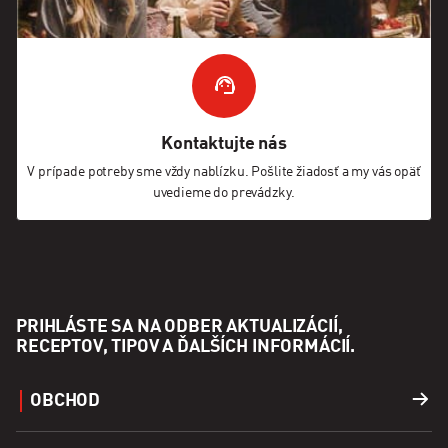
Kontaktujte nás
V prípade potreby sme vždy nablízku. Pošlite žiadosť a my vás opäť
uvedieme do prevádzky.
PRIHLÁSTE SA NA ODBER AKTUALIZÁCIÍ,
RECEPTOV, TIPOV A ĎALŠÍCH INFORMÁCIÍ.
OBCHOD
Grily