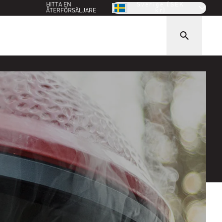
HITTA EN
Sverige (SEK
ÅTERFÖRSÄLJARE
kr)