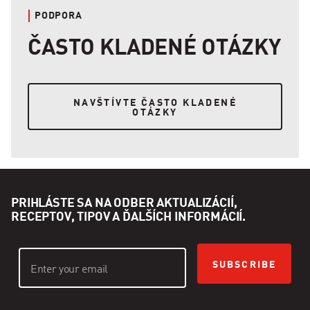
PODPORA
ČASTO KLADENÉ OTÁZKY
NAVŠTÍVTE ČASTO KLADENÉ OTÁZKY
NAVŠTÍVTE ČASTO KLADENÉ
OTÁZKY
PRIHLÁSTE SA NA ODBER AKTUALIZÁCIÍ,
RECEPTOV, TIPOV A ĎALŠÍCH INFORMÁCIÍ.
SUBSCRIBE