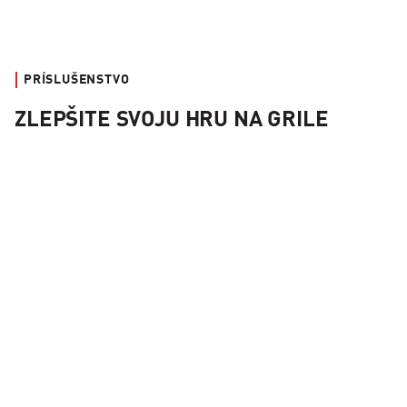
PRÍSLUŠENSTVO
ZLEPŠITE SVOJU HRU NA GRILE
Súprava košíkov Kamado Joe JoeTisserie™