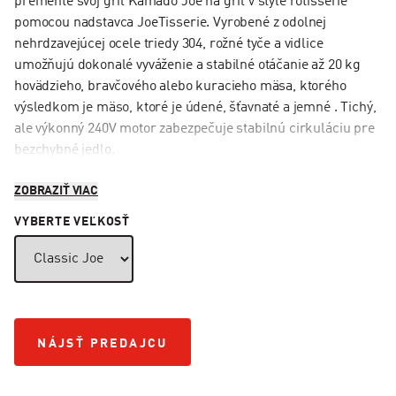
premeňte svoj gril Kamado Joe na gril v štýle rotisserie
pomocou nadstavca JoeTisserie. Vyrobené z odolnej
nehrdzavejúcej ocele triedy 304, rožné tyče a vidlice
umožňujú dokonalé vyváženie a stabilné otáčanie až 20 kg
hovädzieho, bravčového alebo kuracieho mäsa, ktorého
výsledkom je mäso, ktoré je údené, šťavnaté a jemné . Tichý,
ale výkonný 240V motor zabezpečuje stabilnú cirkuláciu pre
bezchybné jedlo.
ZOBRAZIŤ VIAC
VYBERTE VEĽKOSŤ
NÁJSŤ PREDAJCU
NÁJSŤ PREDAJCU