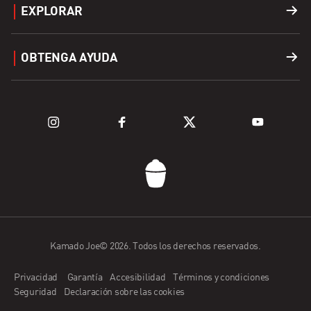
EXPLORAR
Accesorios
Buscar una tienda
OBTENGA AYUDA
Combustible
Explorar parrillas
Soporte
Explorar las Parrillas de la serie Kamado Joe
Registro de Productos
Preguntas frecuentes
Contáctenos
Kamado Joe© 2026. Todos los derechos reservados.
Aplicación Kamado Joe
Privacidad
Garantía
Accesibilidad
Términos y condiciones
Solicitud en vendedor minorista
Seguridad
Declaración sobre las cookies