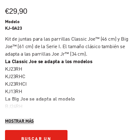
€29,90
Modelo
KJ-GA23
Kit de juntas para las parrillas Classic Joe™ (46 cm) y Big
Joe™ (61 cm) de la Serie I. El tamaño clásico también se
adapta a las parrillas Joe Jr™ (34 cm).
La Classic Joe se adapta a los modelos
KJ23RH
KJ23RHC
KJ23RHCI
KJ13RH
La Big Joe se adapta al modelo
BJ24RH
MOSTRAR MÁS
BUSCAR UN DISTRIBUIDOR
BUSCAR UN