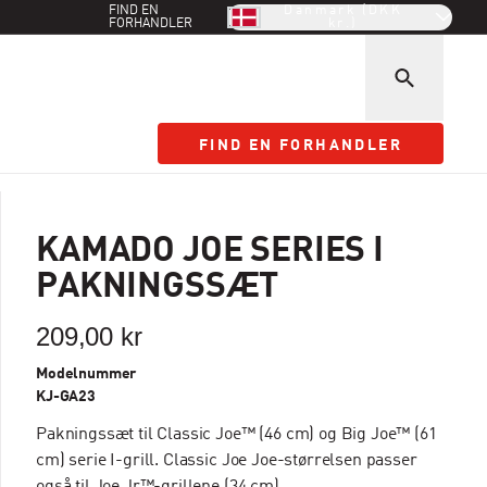
FIND EN
Danmark (DKK
FORHANDLER
kr.)
FIND EN FORHANDLER
FIND EN FORHANDLER
KAMADO JOE SERIES I
PAKNINGSSÆT
209,00 kr
Modelnummer
KJ-GA23
Pakningssæt til Classic Joe™ (46 cm) og Big Joe™ (61
cm) serie I-grill. Classic Joe Joe-størrelsen passer