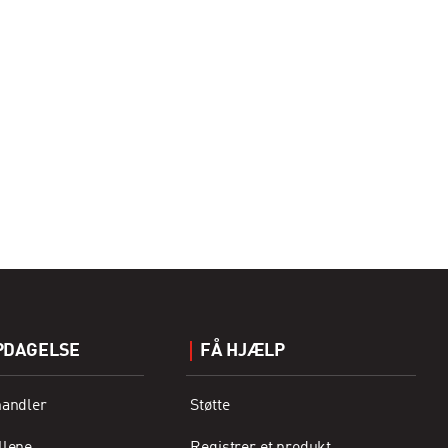
PDAGELSE
FÅ HJÆLP
handler
Støtte