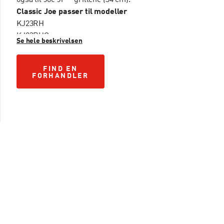
også til Joe Jr™-grillene (34 cm).
Classic Joe passer til modeller
KJ23RH
KJ23RHC
Se hele beskrivelsen
KJ23RHCI
KJ13RH
FIND EN FORHANDLER
FIND EN
Big Joe passer til modellen
FORHANDLER
BJ24RH