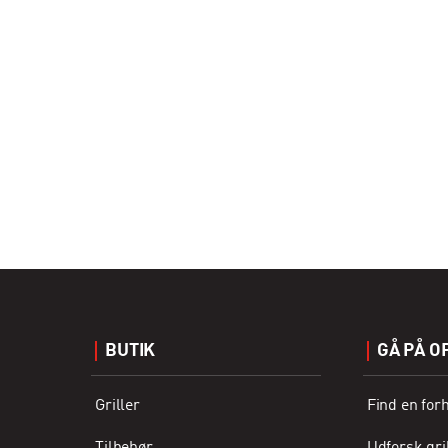
BUTIK
GÅ PÅ O
Griller
Find en for