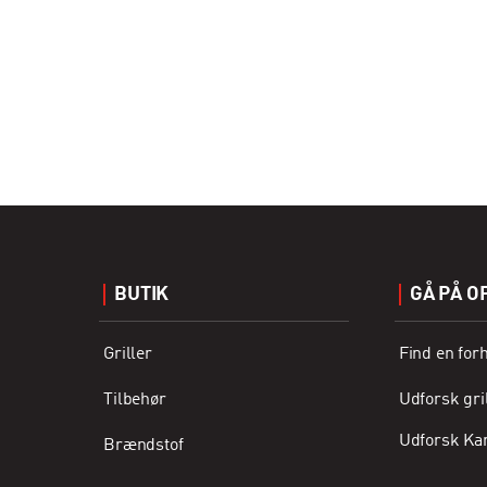
BUTIK
GÅ PÅ O
Griller
Find en for
Tilbehør
Udforsk gri
Udforsk Ka
Brændstof