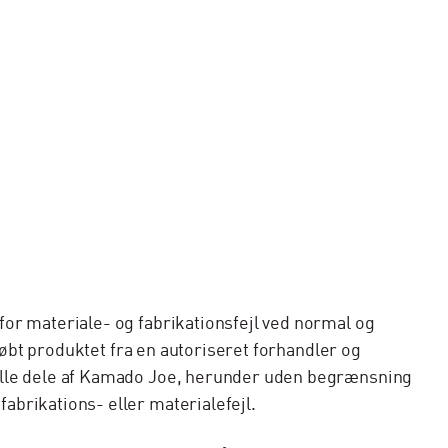
or materiale- og fabrikationsfejl ved normal og
købt produktet fra en autoriseret forhandler og
 alle dele af Kamado Joe, herunder uden begrænsning
brikations- eller materialefejl.