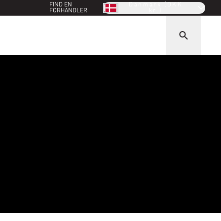
FIND EN
Danmark (DKK
FORHANDLER
kr.)