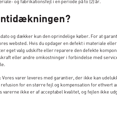
iale- og fabrikationsfejl i en periode på to (2) år.
antidækningen?
ato og dækker kun den oprindelige køber. For at garant
ores websted. Hvis du opdager en defekt i materiale elle
er eget valg udskifte eller reparere den defekte kompon
aft eller andre omkostninger i forbindelse med service, 
le.
 varer leveres med garantier, der ikke kan udelukkes
r refusion for en større fejl og kompensation for ethvert a
is varerne ikke er af acceptabel kvalitet, og fejlen ikke udg