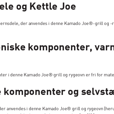
ele og Kettle Joe
rnsdele, der anvendes i denne Kamado Joe®-grill og -røgo
roniske komponenter, var
i denne Kamado Joe® grill og rygeovn er fri for materiale
se komponenter og selvstæ
er anvendes i denne Kamado Joe® grill og rygeovn (her