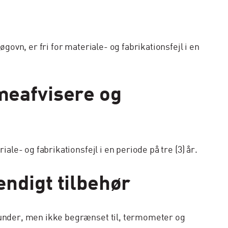
vn, er fri for materiale- og fabrikationsfejl i en
meafvisere og
- og fabrikationsfejl i en periode på tre (3) år.
ndigt tilbehør
under, men ikke begrænset til, termometer og