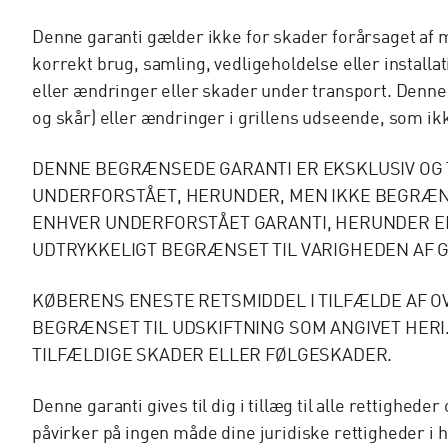
Denne garanti gælder ikke for skader forårsaget af mi
korrekt brug, samling, vedligeholdelse eller installa
eller ændringer eller skader under transport. Denne 
og skår) eller ændringer i grillens udseende, som ik
DENNE BEGRÆNSEDE GARANTI ER EKSKLUSIV OG T
UNDERFORSTÅET, HERUNDER, MEN IKKE BEGRÆNS
ENHVER UNDERFORSTÅET GARANTI, HERUNDER EN
UDTRYKKELIGT BEGRÆNSET TIL VARIGHEDEN AF 
KØBERENS ENESTE RETSMIDDEL I TILFÆLDE AF 
BEGRÆNSET TIL UDSKIFTNING SOM ANGIVET HER
TILFÆLDIGE SKADER ELLER FØLGESKADER.
Denne garanti gives til dig i tillæg til alle rettighe
påvirker på ingen måde dine juridiske rettigheder i he