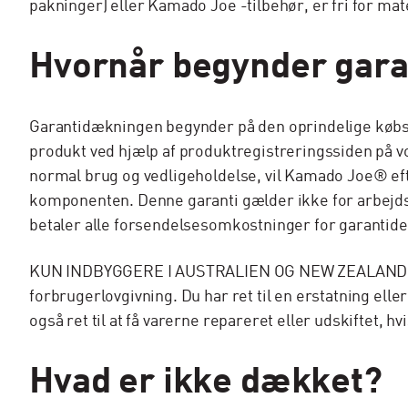
pakninger) eller Kamado Joe -tilbehør, er fri for mater
Hvornår begynder gar
Garantidækningen begynder på den oprindelige købsd
produkt ved hjælp af produktregistreringssiden på v
normal brug og vedligeholdelse, vil Kamado Joe® eft
komponenten. Denne garanti gælder ikke for arbejdskr
betaler alle forsendelsesomkostninger for garantide
KUN INDBYGGERE I AUSTRALIEN OG NEW ZEALAND: Vores
forbrugerlovgivning. Du har ret til en erstatning elle
også ret til at få varerne repareret eller udskiftet, hv
Hvad er ikke dækket?