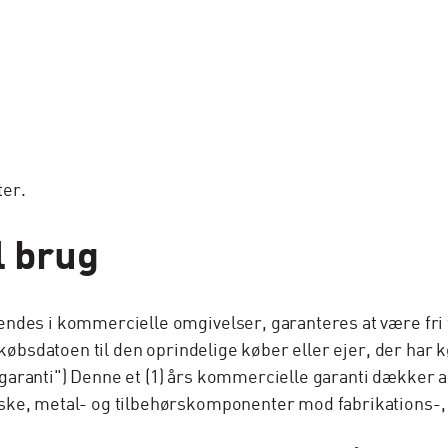
ter.
l brug
ndes i kommercielle omgivelser, garanteres at være fri f
 købsdatoen til den oprindelige køber eller ejer, der har 
garanti") Denne et (1) års kommercielle garanti dækker
ke, metal- og tilbehørskomponenter mod fabrikations-, fa