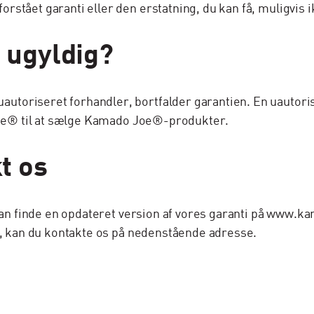
stået garanti eller den erstatning, du kan få, muligvis 
 ugyldig?
toriseret forhandler, bortfalder garantien. En uautori
 Joe® til at sælge Kamado Joe®-produkter.
t os
 kan finde en opdateret version af vores garanti på www.
i, kan du kontakte os på nedenstående adresse.