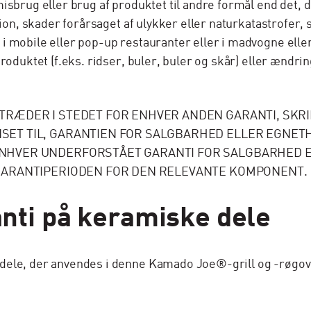
sbrug eller brug af produktet til andre formål end det, d
ion, skader forårsaget af ulykker eller naturkatastrofer, 
i mobile eller pop-up restauranter eller i madvogne ell
roduktet (f.eks. ridser, buler, buler og skår) eller ændr
RÆDER I STEDET FOR ENHVER ANDEN GARANTI, SKRI
ET TIL, GARANTIEN FOR SALGBARHED ELLER EGNETHE
HVER UNDERFORSTÅET GARANTI FOR SALGBARHED EL
GARANTIPERIODEN FOR DEN RELEVANTE KOMPONENT.
nti på keramiske dele
ele, der anvendes i denne Kamado Joe®-grill og -røgovn, 