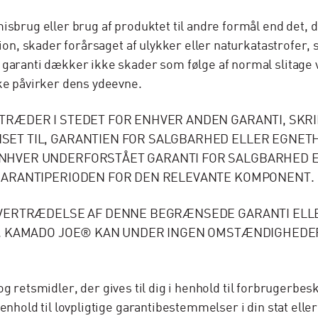
sbrug eller brug af produktet til andre formål end det, d
tion, skader forårsaget af ulykker eller naturkatastrofer
garanti dækker ikke skader som følge af normal slitage v
ke påvirker dens ydeevne.
RÆDER I STEDET FOR ENHVER ANDEN GARANTI, SKRI
ET TIL, GARANTIEN FOR SALGBARHED ELLER EGNETHE
HVER UNDERFORSTÅET GARANTI FOR SALGBARHED EL
GARANTIPERIODEN FOR DEN RELEVANTE KOMPONENT.
OVERTRÆDELSE AF DENNE BEGRÆNSEDE GARANTI ELLE
I. KAMADO JOE® KAN UNDER INGEN OMSTÆNDIGHEDE
der og retsmidler, der gives til dig i henhold til forbruge
nhold til lovpligtige garantibestemmelser i din stat eller 