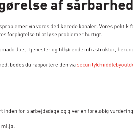
iggørelse af sårbarhe
edsproblemer via vores dedikerede kanaler. Vores politik 
s forpligtelse til at løse problemer hurtigt.
amado Joe, -tjenester og tilhørende infrastruktur, heru
hed, bedes du rapportere den via
security@middlebyoutd
 inden for 5 arbejdsdage og giver en foreløbig vurdering
 miljø.