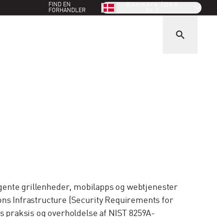
FIND EN
Danmark (DKK
FORHANDLER
kr.)
ligente grillenheder, mobilapps og webtjenester
s Infrastructure (Security Requirements for
 praksis og overholdelse af NIST 8259A-