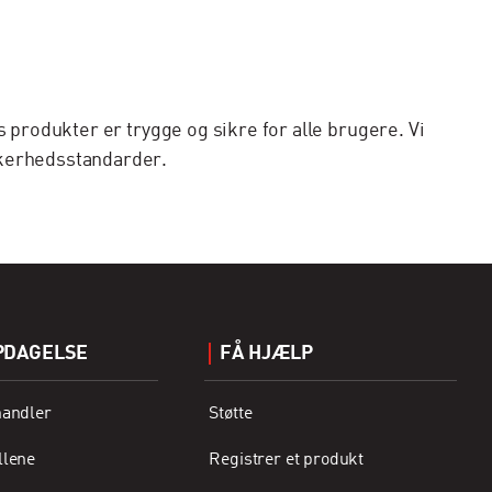
 produkter er trygge og sikre for alle brugere. Vi
kkerhedsstandarder.
PDAGELSE
FÅ HJÆLP
handler
Støtte
llene
Registrer et produkt