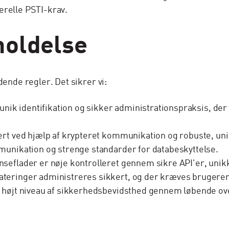
erelle PSTI-krav.
holdelse
dende regler. Det sikrer vi:
nik identifikation og sikker administrationspraksis, de
rt ved hjælp af krypteret kommunikation og robuste, uni
unikation og strenge standarder for databeskyttelse.
seflader er nøje kontrolleret gennem sikre API'er, uni
eringer administreres sikkert, og der kræves brugerens
t højt niveau af sikkerhedsbevidsthed gennem løbende