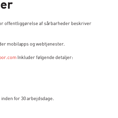
der
for offentliggørelse af sårbarheder beskriver
nder mobilapps og webtjenester.
oor.com
Inkluder følgende detaljer:
 inden for 30 arbejdsdage.