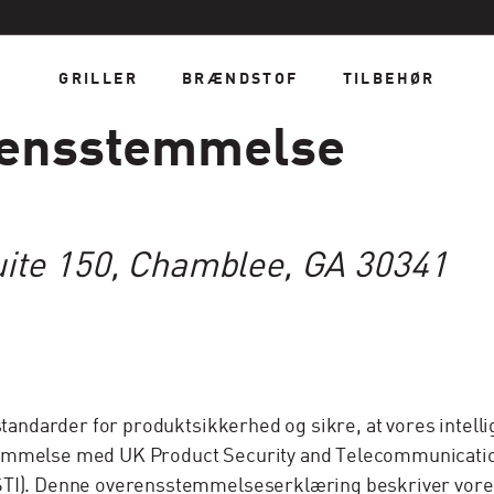
GRILLER
BRÆNDSTOF
TILBEHØR
rensstemmelse
ite 150, Chamblee, GA 30341
 standarder for produktsikkerhed og sikre, at vores intel
temmelse med UK Product Security and Telecommunication
STI). Denne overensstemmelseserklæring beskriver vores