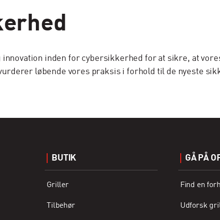
kkerhed
nnovation inden for cybersikkerhed for at sikre, at vores
rderer løbende vores praksis i forhold til de nyeste si
BUTIK
GÅ PÅ O
Griller
Find en for
Tilbehør
Udforsk gri