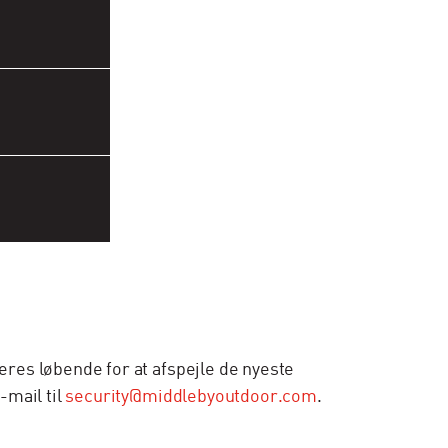
res løbende for at afspejle de nyeste
-mail til
security@middlebyoutdoor.com
.