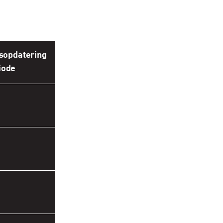
sopdatering
iode