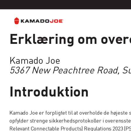
Erklæring om ove
Gå til indhold
Politik for tilgængelighed
Kamado Joe
5367 New Peachtree Road, Su
Introduktion
Kamado Joe er forpligtet til at overholde de højeste
opfylder strenge sikkerhedsprotokoller i overenss
Relevant Connectable Products) Regulations 2023 (P