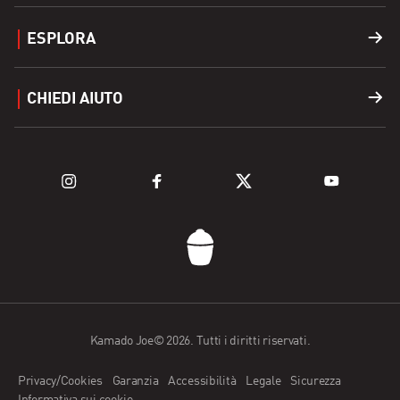
Griglie
ESPLORA
Accessori
Trova un rivenditore
CHIEDI AIUTO
Carburante
Esplora le griglie
Supporto
Esplora la serie Kamado
Registra un prodotto
DOMANDE FREQUENTI
Contattaci
Kamado Joe© 2026. Tutti i diritti riservati.
App Kamado Joe
Privacy/Cookies
Garanzia
Accessibilità
Legale
Sicurezza
Richiesta del concessionario