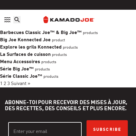
Ignorer et passer au contenu
Politique d'accessibilité
Product Collections
Accessoires
products
Accessoires pour Classic Joeet Konnected Joe
products
Apparel
products
Barbecues Classic Joe™ & Big Joe™
products
Big Joe Konnected Joe
product
Explore les grils Konnected
products
La Surfaces de cuisson
products
Menu Accessoires
products
Série Big Joe™
products
Série Classic Joe™
products
1
2
3
Suivant »
ABONNE-TOI POUR RECEVOIR DES MISES À JOUR,
DES RECETTES, DES CONSEILS ET PLUS ENCORE.
SUBSCRIBE