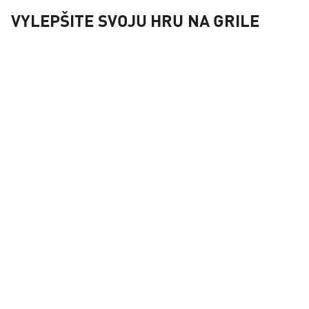
VYLEPŠITE SVOJU HRU NA GRILE
Súprava košíkov Kamado Joe JoeTisserie™