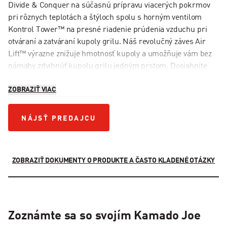
Divide & Conquer na súčasnú prípravu viacerých pokrmov
pri rôznych teplotách a štýloch spolu s horným ventilom
Kontrol Tower™ na presné riadenie prúdenia vzduchu pri
otváraní a zatváraní kupoly grilu. Náš revolučný záves Air
Lift™ výrazne znižuje hmotnosť kupoly a umožňuje vám bez
námahy zdvihnúť kupolu grilu jedným prstom. Dosiahnite
dokonalé prepečenie s naším tesnením z drôteného pletiva,
ZOBRAZIŤ VIAC
ktoré ponúka vynikajúce vzduchotesné tesnenie,
minimalizuje únik dymu a poskytuje presnejšiu reguláciu
teploty od 107 °C do 399 °C.
NÁJSŤ PREDAJCU
NÁJSŤ PREDAJCU
ZOBRAZIŤ DOKUMENTY O PRODUKTE A ČASTO KLADENÉ OTÁZKY
Zoznámte sa so svojím Kamado Joe