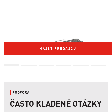
SÚPRAVA KOŠÍKOV KAMADO JOE JOETISSERIE™
209,90 €
NÁJSŤ PREDAJCU
NÁJSŤ PREDAJCU
PODPORA
ČASTO KLADENÉ OTÁZKY