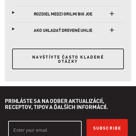
ROZDIEL MEDZI GRILMI BIG JOE
AKO UKLADAŤ DREVENÉ UHLIE
NAVŠTÍVTE ČASTO KLADENÉ OTÁZKY
NAVŠTÍVTE ČASTO KLADENÉ
OTÁZKY
PRIHLÁSTE SA NA ODBER AKTUALIZÁCIÍ,
RECEPTOV, TIPOV A ĎALŠÍCH INFORMÁCIÍ.
SUBSCRIBE