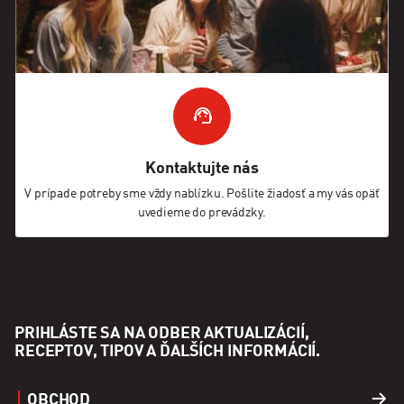
Kontaktujte nás
V prípade potreby sme vždy nablízku. Pošlite žiadosť a my vás opäť
uvedieme do prevádzky.
PRIHLÁSTE SA NA ODBER AKTUALIZÁCIÍ,
RECEPTOV, TIPOV A ĎALŠÍCH INFORMÁCIÍ.
OBCHOD