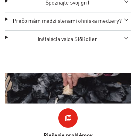
Spoznajte svoj gril
Prečo mám medzi stenami ohniska medzery?
Inštalácia valca SlōRoller
Riešenie problémov