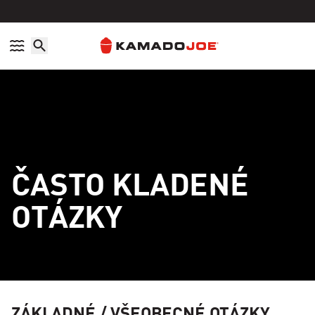
Prejsť na obsah
Politika prístupnosti
ČASTO KLADENÉ
OTÁZKY