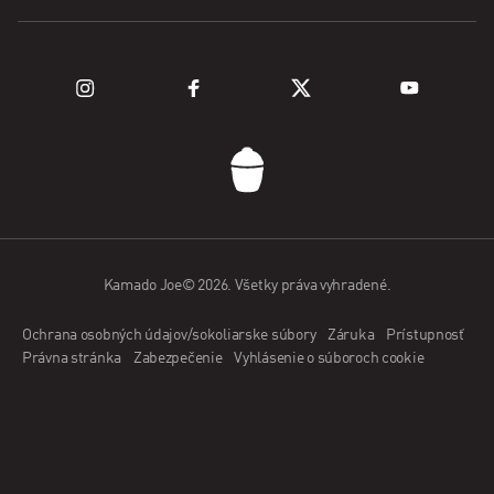
Palivo
Preskúmajte grily
Podpora
Preskúmajte sériu Kamado
Registrácia produktu
ČASTO KLADENÉ OTÁZKY
Kontaktujte nás
Kamado Joe© 2026. Všetky práva vyhradené.
Aplikácia Kamado Joe
Ochrana osobných údajov/sokoliarske súbory
Záruka
Prístupnosť
Aplikácia predajcu
Právna stránka
Zabezpečenie
Vyhlásenie o súboroch cookie
Staňte sa veľvyslancom