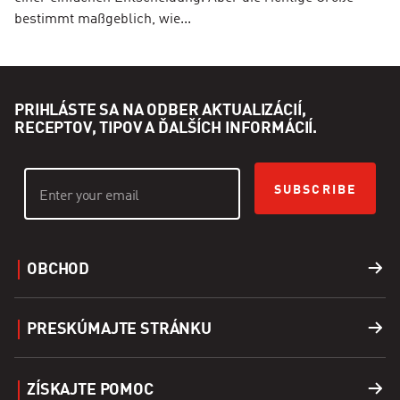
bestimmt maßgeblich, wie...
PRIHLÁSTE SA NA ODBER AKTUALIZÁCIÍ,
RECEPTOV, TIPOV A ĎALŠÍCH INFORMÁCIÍ.
SUBSCRIBE
OBCHOD
Grily
PRESKÚMAJTE STRÁNKU
Príslušenstvo
Nájsť predajcu
ZÍSKAJTE POMOC