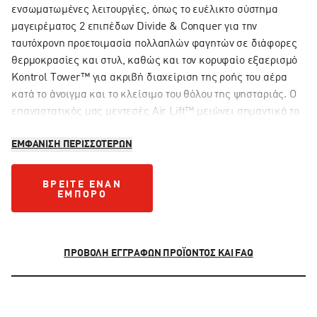
ενσωματωμένες λειτουργίες, όπως το ευέλικτο σύστημα
μαγειρέματος 2 επιπέδων Divide & Conquer για την
ταυτόχρονη προετοιμασία πολλαπλών φαγητών σε διάφορες
θερμοκρασίες και στυλ, καθώς και τον κορυφαίο εξαερισμό
Kontrol Tower™ για ακριβή διαχείριση της ροής του αέρα
κατά το άνοιγμα και το κλείσιμο του θόλου της ψησταριάς. Ο
επαναστατικός μας μεντεσές Air Lift™ μειώνει σημαντικά το
βάρος του θόλου, επιτρέποντάς σας να σηκώνετε τον θόλο της
ΕΜΦΆΝΙΣΗ ΠΕΡΙΣΣΌΤΕΡΩΝ
σχάρας χωρίς κόπο με ένα μόνο δάχτυλο. Επιτυγχάνετε
τέλεια μαγειρέματα με τη στεγανοποίηση του συρμάτινου
πλέγματος φλάντζας μας, που προσφέρει μια ανώτερη
ΒΡΕΊΤΕ ΈΝΑΝ ΈΜΠΟΡΟ
ΒΡΕΊΤΕ ΈΝΑΝ
ΈΜΠΟΡΟ
αεροστεγή στεγανοποίηση, ελαχιστοποιώντας τη διαρροή
καπνού και παρέχοντας ακριβέστερο έλεγχο της
θερμοκρασίας από 107°C έως 399°C.
ΠΡΟΒΟΛΉ ΕΓΓΡΆΦΩΝ ΠΡΟΪΌΝΤΟΣ ΚΑΙ FAQ