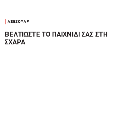
ΑΞΕΣΟΥΆΡ
ΒΕΛΤΙΏΣΤΕ ΤΟ ΠΑΙΧΝΊΔΙ ΣΑΣ ΣΤΗ
ΣΧΆΡΑ
Κάλυμμα ψησταριάς Kamado Joe βαρέως τύπου