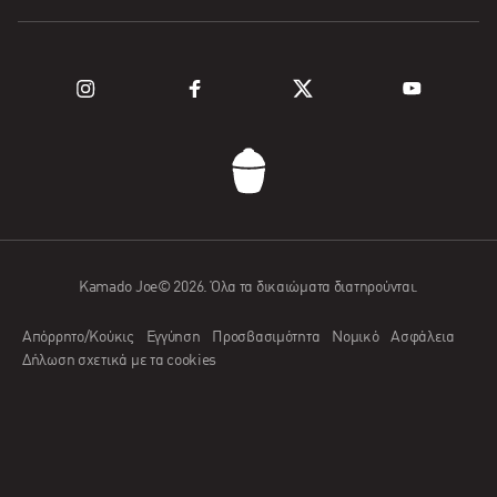
Καύσιμο
Εξερευνήστε ψησταριές
Υποστήριξη
Εξερευνήστε τη σειρά Kamado
Καταχωρήστε ένα προϊόν
ΣΥΧΝΈΣ ΕΡΩΤΉΣΕΙΣ
Επικοινωνήστε μαζί μας
Kamado Joe© 2026. Όλα τα δικαιώματα διατηρούνται.
Εφαρμογή Kamado Joe
Απόρρητο/Κούκις
Εγγύηση
Προσβασιμότητα
Νομικό
Ασφάλεια
Εφαρμογή εμπόρου
Δήλωση σχετικά με τα cookies
Γίνετε Πρεσβευτής