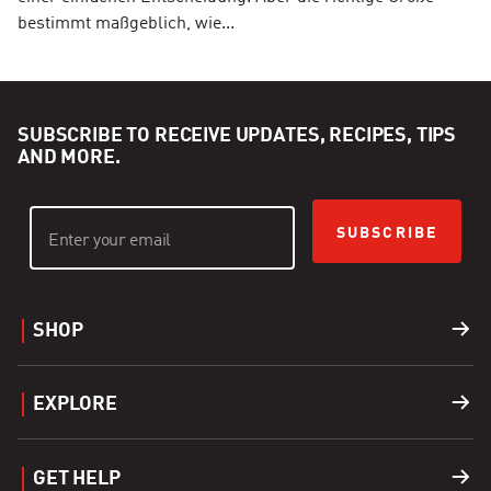
bestimmt maßgeblich, wie...
SUBSCRIBE TO RECEIVE UPDATES, RECIPES, TIPS
AND MORE.
SUBSCRIBE
SHOP
Grills
EXPLORE
Accessories
Find a Dealer
GET HELP