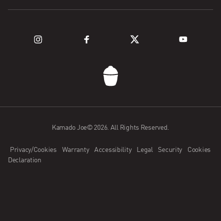
Fuel
Explore Grills
Support
Explore Kamado Series
Register a Product
FAQ
Contact Us
Kamado Joe© 2026. All Rights Reserved.
Kamado Joe App
Privacy/Cookies
Warranty
Accessibility
Legal
Security
Cookies
Dealer Application
Declaration
Become an Ambassador